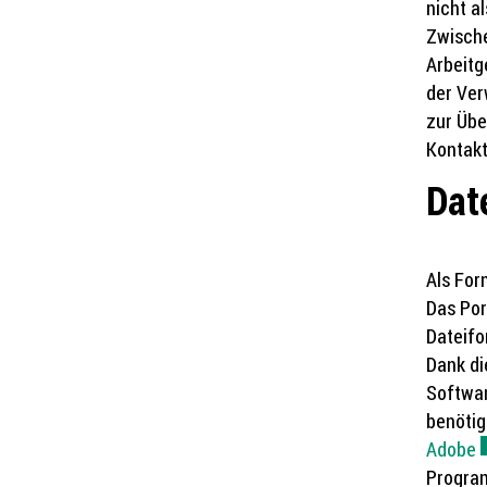
nicht a
Zwische
Arbeitg
der Ver
zur Übe
Kontakt
Dat
Als For
Das Por
Dateif
Dank di
Softwar
benötig
Adobe
E
Program