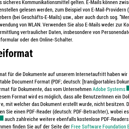
ls sicheres Kommunikationsmittel gelten. E-Mails können zwi
nstellen gelesen werden, zum Beispiel von E-Mail-Providern (w
ebern (bei Geschäfts-E-Mails) usw., aber auch durch sog. "Men 
wendung von WLAN. Verwenden Sie also E-Mails weder zur Ko
rmittlung vertraulicher Daten, insbesondere von Personendat
formular oder den Online-Schalter.
eiformat
mat für die Dokumente auf unserem Internetaufritt haben wir
table Document Format (PDF; deutsch: [trans]portables Doku
ormat für Dokumente, das vom Unternehmen
Adobe Systems
E
esem Format wird es möglich, dass alle BenutzerInnen ein D
e, mit welcher das Dokument erstellt wurde, nicht besitzen.
en Sie einen PDF-Reader (deutsch: PDF-Betrachter), wobei 
xterner Link wird in einem neuen Fenster geöffnet.
auch zahlreiche weitere ebenfalls kostenlose PDF-Readers 
men finden Sie auf der Seite der
Free Software Foundation 