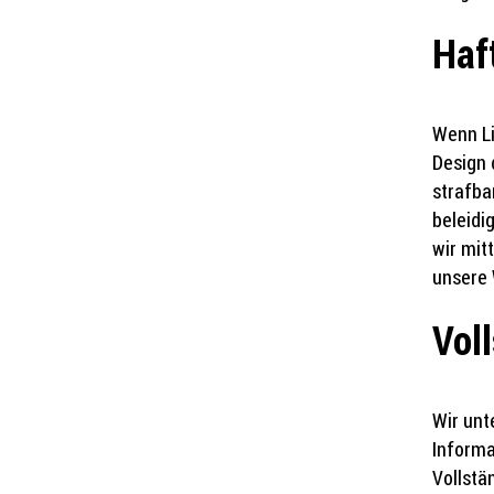
Haf
Wenn Li
Design 
strafba
beleidi
wir mit
unsere 
Vol
Wir unt
Informa
Vollstä