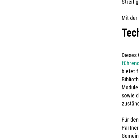
Streiti
Mit der
Tec
Dieses
führend
bietet 
Bibliot
Module 
sowie d
zuständ
Für den
Partner
Gemeind