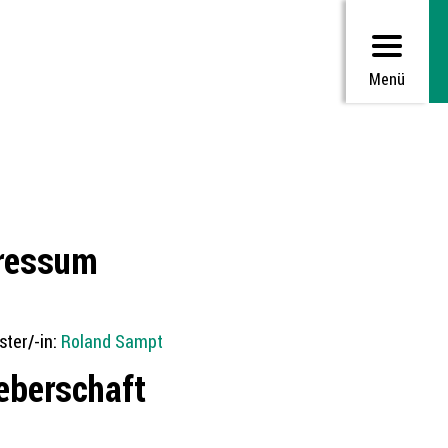
Menü
ressum
ter/-in:
Roland Sampt
eberschaft