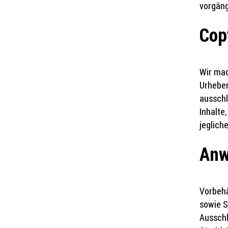
vorgän
Cop
Wir mac
Urheber
ausschl
Inhalte
jeglich
Anw
Vorbehä
sowie S
Ausschl