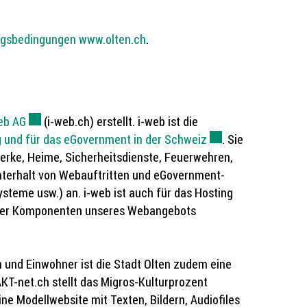
ngsbedingungen
www.olten.ch
.
eb AG
Externer Link wird in einem neuen Fenster geöffnet.
(i-web.ch) erstellt. i-web ist die
ng und für das eGovernment in der Schweiz
Externer Link wird 
. Sie
erke, Heime, Sicherheitsdienste, Feuerwehren,
terhalt von Webauftritten und eGovernment-
ysteme usw.) an. i-web ist auch für das Hosting
icher Komponenten unseres Webangebots
 und Einwohner ist die Stadt Olten zudem eine
T-net.ch stellt das Migros-Kulturprozent
e Modellwebsite mit Texten, Bildern, Audiofiles