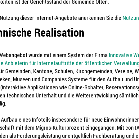
gkeiten ist der Gerichtsstand der Gemeinde Olten.
 Nutzung dieser Internet-Angebote anerkennen Sie die
Nutzu
hnische Realisation
 Webangebot wurde mit einem System der Firma
Innovative W
e Anbieterin für Internetauftritte der öffentlichen Verwaltu
für Gemeinden, Kantone, Schulen, Kirchgemeinden, Vereine, W
heken, Museen und Companies Systeme für den Aufbau und Un
(interaktive Applikationen wie Online-Schalter, Reservationss
en technischen Unterhalt und die Weiterentwicklung sämtl
ig.
 Aufbau eines Infoteils insbesondere für neue Einwohnerinnen
schaft mit dem Migros-Kulturprozent eingegangen. Mit conTAK
en als Förderungsleistung unentgeltlich Fachberatung und ein