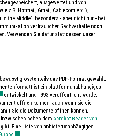
schengespeichert, ausgewertet und von
ie z.B. Hotmail, Gmail, Cablecom etc.),
in the Middle", besonders - aber nicht nur - bei
mmunikation vertraulicher Sachverhalte noch
en. Verwenden Sie dafür stattdessen unser
 bewusst grösstenteils das PDF-Format gewählt.
mentenformat) ist ein plattformunabhängiges
xterner Link wird in einem neuen Fenster geöffnet.
entwickelt und 1993 veröffentlicht wurde.
okument öffnen können, auch wenn sie die
 Damit Sie die Dokumente öffnen können,
es inzwischen neben dem
Acrobat Reader von
gibt. Eine Liste von anbieterunabhängigen
Europe
Externer Link wird in einem neuen Fenster geöffnet.
.