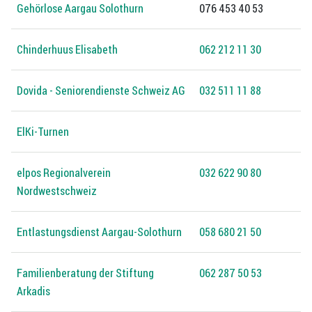
Gehörlose Aargau Solothurn
076 453 40 53
Chinderhuus Elisabeth
062 212 11 30
Dovida - Seniorendienste Schweiz AG
032 511 11 88
ElKi-Turnen
elpos Regionalverein
032 622 90 80
Nordwestschweiz
Entlastungsdienst Aargau-Solothurn
058 680 21 50
Familienberatung der Stiftung
062 287 50 53
Arkadis