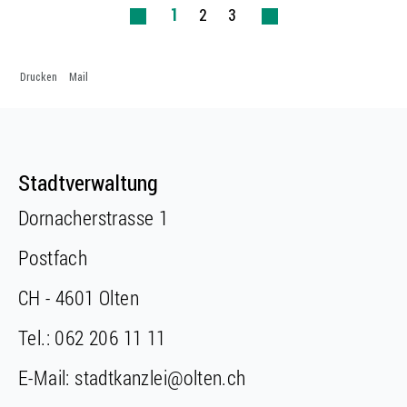
1
2
3
Drucken
Mail
Fusszeile
Fusszeile
Stadtverwaltung
Dornacherstrasse 1
Postfach
CH - 4601 Olten
Tel.:
062 206 11 11
E-Mail:
stadtkanzlei@olten.ch