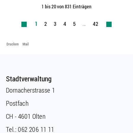
1 bis 20 von 831 Einträgen
1
2
3
4
5
…
42
Drucken
Mail
Fusszeile
Fusszeile
Stadtverwaltung
Dornacherstrasse 1
Postfach
CH - 4601 Olten
Tel.:
062 206 11 11