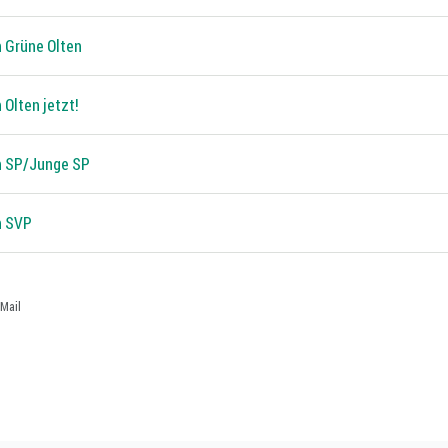
n Grüne Olten
 Olten jetzt!
n SP/Junge SP
n SVP
Mail