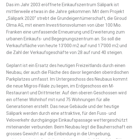
Das im Jahr 2003 eröffnete Einkaufszentrum Sälipark ist
mittlerweile etwas in die Jahre gekommen. Mit dem Projekt
„Sälipark 2020“ strebt die Grundeigentümerschaft, die Giroud
Olma AG, mit einem Investitionsvolumen von über 100 Mio.
Franken eine umfassende Erneuerung und Erweiterung zum
urbanen Einkaufs- und Begegnungszentrum an. So soll die
Verkaufsfläche von heute 13‘000 m2 auf rund 17‘000 m2 und
die Zahl der Verkaufsgeschäfte von 28 auf rund 40 steigen.
Geplant ist ein Ersatz des heutigen Freizeitlands durch einen
Neubau, der auch die Fläche des davor liegenden oberirdischen
Parkplatzes umfasst. Im Untergeschoss des Neubaus kommt
die neue Migros-Filiale zu liegen, im Erdgeschoss ein M-
Restaurant und Drittmieter. Auf den oberen Geschossen wird
ein offener Wohnhof mit rund 75 Wohnungen für alle
Generationen erstellt. Das neue Gebäude und der heutige
Sälipark werden durch eine attraktive, für den Fuss- und
Veloverkehr durchgängige Einkaufspassage wettergeschützt
miteinander verbunden. Beim Neubau legt die Bauherrschaft ein
grosses Gewicht auf die Einbindung in die Umgebung,