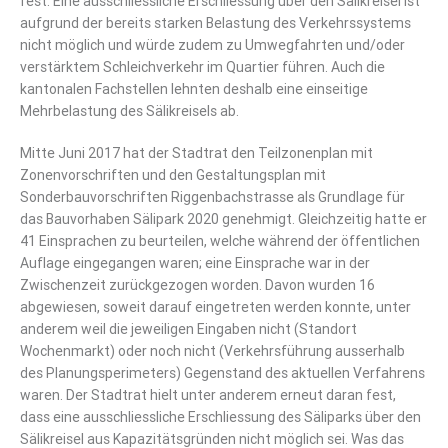
fest. Eine ausschliessliche Erschliessung über den Sälikreisel ist
aufgrund der bereits starken Belastung des Verkehrssystems
nicht möglich und würde zudem zu Umwegfahrten und/oder
verstärktem Schleichverkehr im Quartier führen. Auch die
kantonalen Fachstellen lehnten deshalb eine einseitige
Mehrbelastung des Sälikreisels ab.
Mitte Juni 2017 hat der Stadtrat den Teilzonenplan mit
Zonenvorschriften und den Gestaltungsplan mit
Sonderbauvorschriften Riggenbachstrasse als Grundlage für
das Bauvorhaben Sälipark 2020 genehmigt. Gleichzeitig hatte er
41 Einsprachen zu beurteilen, welche während der öffentlichen
Auflage eingegangen waren; eine Einsprache war in der
Zwischenzeit zurückgezogen worden. Davon wurden 16
abgewiesen, soweit darauf eingetreten werden konnte, unter
anderem weil die jeweiligen Eingaben nicht (Standort
Wochenmarkt) oder noch nicht (Verkehrsführung ausserhalb
des Planungsperimeters) Gegenstand des aktuellen Verfahrens
waren. Der Stadtrat hielt unter anderem erneut daran fest,
dass eine ausschliessliche Erschliessung des Säliparks über den
Sälikreisel aus Kapazitätsgründen nicht möglich sei. Was das