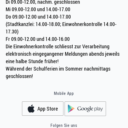
Di 09.00-12.00, nachm. geschlossen
Mi 09.00-12.00 und 14.00-17.00
Do 09.00-12.00 und 14.00-17.00
(Stadtkanzlei: 14.00-18.00; Einwohnerkontrolle 14.00-
17.30)
Fr 09.00-12.00 und 14.00-16.00
Die Einwohnerkontrolle schliesst zur Verarbeitung
elektronisch eingegangener Meldungen abends jeweils
eine halbe Stunde früher!
Während der Schulferien im Sommer nachmittags
geschlossen!
Mobile App
App Store
Folgen Sie uns