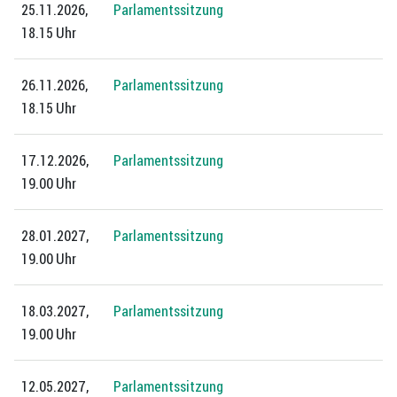
25.11.2026,
Parlamentssitzung
18.15 Uhr
26.11.2026,
Parlamentssitzung
18.15 Uhr
17.12.2026,
Parlamentssitzung
19.00 Uhr
28.01.2027,
Parlamentssitzung
19.00 Uhr
18.03.2027,
Parlamentssitzung
19.00 Uhr
12.05.2027,
Parlamentssitzung