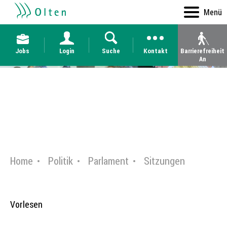
Kopfzeile
Kopfzeile
zur Startseite
Direkt zur Hauptnavigation
Direkt zum Inhalt
Direkt zur Suche
Direkt zum Stichwortverzeichnis
Menü
Jobs
Login
Suche
Kontakt
Barrierefreiheit
An
Inhalt
Home
Politik
Parlament
Sitzungen
Vorlesen