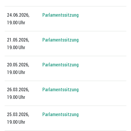
24.06.2026,
Parlamentssitzung
19.00 Uhr
21.05.2026,
Parlamentssitzung
19.00 Uhr
20.05.2026,
Parlamentssitzung
19.00 Uhr
26.03.2026,
Parlamentssitzung
19.00 Uhr
25.03.2026,
Parlamentssitzung
19.00 Uhr