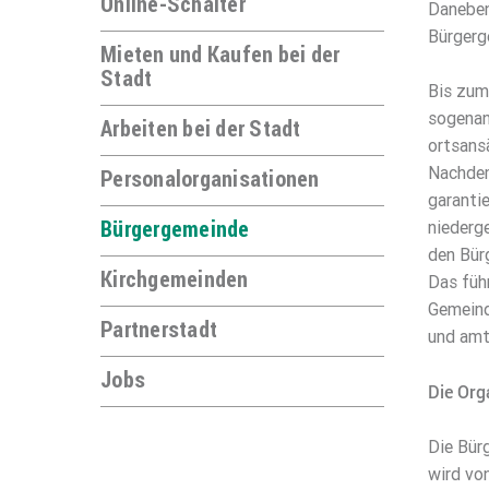
Online-Schalter
Daneben
Bürgerg
Mieten und Kaufen bei der
Stadt
Bis zum
sogenan
Arbeiten bei der Stadt
ortsans
Nachdem
Personalorganisationen
garanti
Bürgergemeinde
niederg
den Bür
Kirchgemeinden
Das füh
Gemeind
Partnerstadt
und amt
Jobs
Die Org
Die Bürg
wird vo