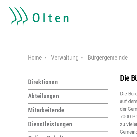
Kopfzeile
Kopfzeile
zur Startseite
Direkt zur Hauptnavigation
Direkt zum Inhalt
Direkt zur Suche
Direkt zum Stichwortverzeichnis
Inhalt
Home
Verwaltung
Bürgergemeinde
Die B
Direktionen
Die Bür
Abteilungen
auf der
Mitarbeitende
der Gem
7000 Pe
Dienstleistungen
zu viel
Gemeind