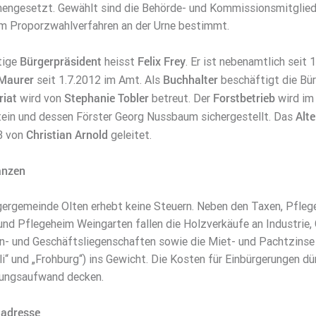
ngesetzt. Gewählt sind die Behörde- und Kommissionsmitglieder 
m Proporzwahlverfahren an der Urne bestimmt.
Bürgerpräsident
Felix Frey
tige
heisst
. Er ist nebenamtlich seit
 Maurer
Buchhalter
seit 1.7.2012 im Amt. Als
beschäftigt die Bü
riat
Stephanie Tobler
Forstbetrieb
wird von
betreut. Der
wird im 
Alt
ein und dessen Förster Georg Nussbaum sichergestellt. Das
Christian Arnold
3 von
geleitet.
anzen
gergemeinde Olten erhebt keine Steuern. Neben den Taxen, Pfleg
 und Pflegeheim Weingarten fallen die Holzverkäufe an Industrie
n- und Geschäftsliegenschaften sowie die Miet- und Pachtzinse 
li“ und „Frohburg“) ins Gewicht. Die Kosten für Einbürgerungen d
ungsaufwand decken.
tadresse