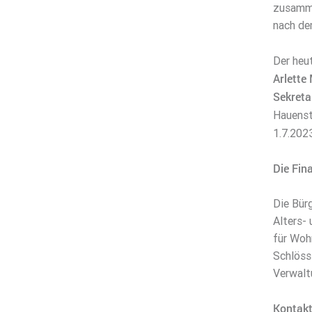
zusamme
nach de
Der heu
Arlette
Sekreta
Hauenst
1.7.202
Die Fin
Die Bür
Alters-
für Woh
Schlöss
Verwalt
Kontak