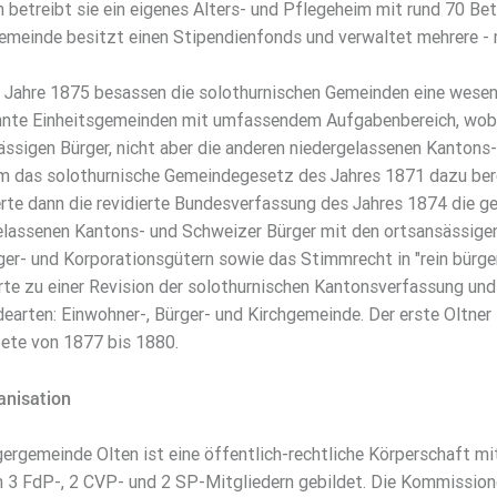
 betreibt sie ein eigenes Alters- und Pflegeheim mit rund 70 Bet
emeinde besitzt einen Stipendienfonds und verwaltet mehrere - 
 Jahre 1875 besassen die solothurnischen Gemeinden eine wesentl
nte Einheitsgemeinden mit umfassendem Aufgabenbereich, wobei
ässigen Bürger, nicht aber die anderen niedergelassenen Kantons
 das solothurnische Gemeindegesetz des Jahres 1871 dazu berei
erte dann die revidierte Bundesverfassung des Jahres 1874 die ge
elassenen Kantons- und Schweizer Bürger mit den ortsansässigen
ger- und Korporationsgütern sowie das Stimmrecht in "rein bürg
rte zu einer Revision der solothurnischen Kantonsverfassung und
earten: Einwohner-, Bürger- und Kirchgemeinde. Der erste Oltner
ete von 1877 bis 1880.
anisation
ergemeinde Olten ist eine öffentlich-rechtliche Körperschaft mit
n 3 FdP-, 2 CVP- und 2 SP-Mitgliedern gebildet. Die Kommission