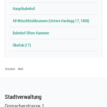
Hauptbahnhof
48 Wöschhüslibrunnen (Untere Hardegg 17, 1868)
Bahnhof Olten-Hammer
Obelisk (17)
Drucken
Mail
Fusszeile
Fusszeile
Stadtverwaltung
Dornacherstrasse 1