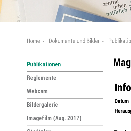
Home
Dokumente und Bilder
Publikati
Maga
Publikationen
Reglemente
Inf
Webcam
Datum
Bildergalerie
Herausg
Imagefilm (Aug. 2017)