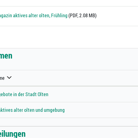
azin aktives alter olten, Frühling
(PDF, 2.08 MB)
ehörige Objekte
men
me
ebote in der Stadt Olten
aktives alter olten und umgebung
eilungen