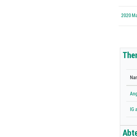
2020 Mag
Zug
The
Na
Ang
IG 
Abt