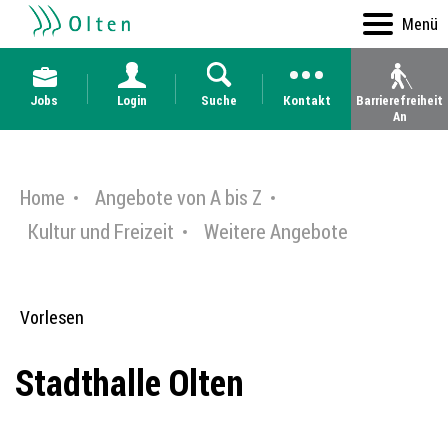
Kopfzeile
Kopfzeile
zur Startseite
Direkt zur Hauptnavigation
Direkt zum Inhalt
Direkt zur Suche
Direkt zum Stichwortverzeichnis
Menü
Jobs
Login
Suche
Kontakt
Barrierefreiheit
An
Inhalt
Home
Angebote von A bis Z
Kultur und Freizeit
Weitere Angebote
Vorlesen
Stadthalle Olten