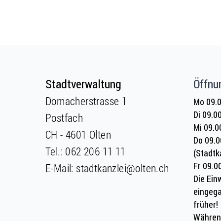
Fusszeile
Fusszeile
Stadtverwaltung
Öffnu
Dornacherstrasse 1
Mo 09.0
Di 09.0
Postfach
Mi 09.0
CH - 4601 Olten
Do 09.0
Tel.:
062 206 11 11
(Stadtk
Fr 09.0
E-Mail:
stadtkanzlei@olten.ch
Die Ein
eingega
früher!
Währen