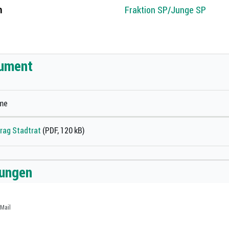
n
Fraktion SP/Junge SP
ehörige Objekte
ument
me
rag Stadtrat
(PDF, 120 kB)
zungen
Mail