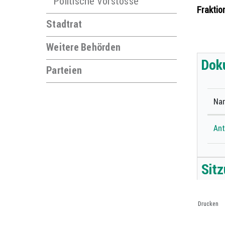
Politische Vorstösse
Fraktio
Stadtrat
Zug
Weitere Behörden
Dok
Parteien
Na
Ant
Sit
Drucken